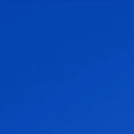
更改語言
關閉
返回
返回
搜尋...
ZH
產品
應用領域
服務與支援