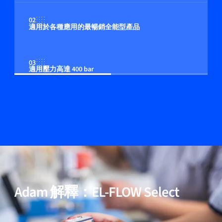
02
適用於各種應用的最暢銷全能型產品
03
適用壓力高達 400 bar
04
多流体/多量程功能（可選）
05
包含用於高純度與低壓降應用的模型
Adam 解釋：EL-FLOW Select
06
經過驗證的效能