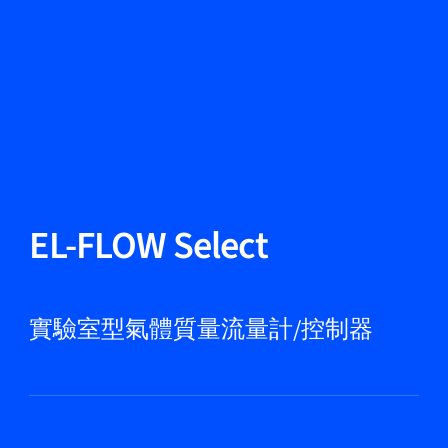
更改語言
關閉
返回
返回
搜尋...
ZH
產品
EL-FLOW Select
應用領域
實驗室型氣體質量流量計/控制器
服務與支援