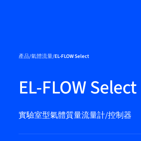
產品
產品
/
氣體流量
/
EL-FLOW Select
應用領域
服務與支援
EL-FLOW Select
培訓與學習
關於柏朗豪斯
特
實驗室型氣體質量流量計/控制器
聯絡我們