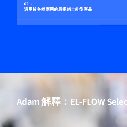
02
適用於各種應用的最暢銷全能型產品
03
適用壓力高達 400 bar
04
多流体/多量程功能（可選）
05
包含用於高純度與低壓降應用的模型
Adam 解釋：EL-FLOW Selec
06
經過驗證的效能