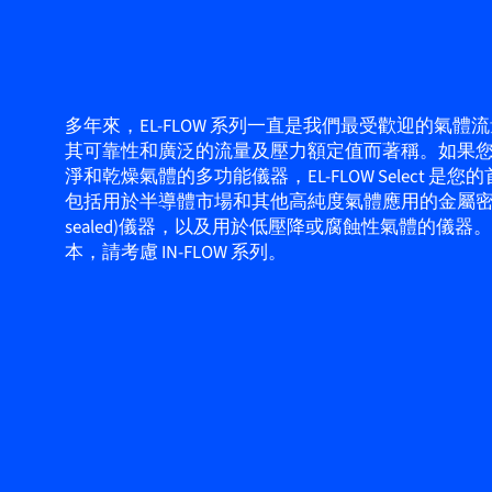
多年來，EL-FLOW 系列一直是我們最受歡迎的氣體
其可靠性和廣泛的流量及壓力額定值而著稱。如果
淨和乾燥氣體的多功能儀器，EL-FLOW Select 是
包括用於半導體市場和其他高純度氣體應用的金屬密封(m
sealed)儀器，以及用於低壓降或腐蝕性氣體的儀器
本，請考慮 IN-FLOW 系列。