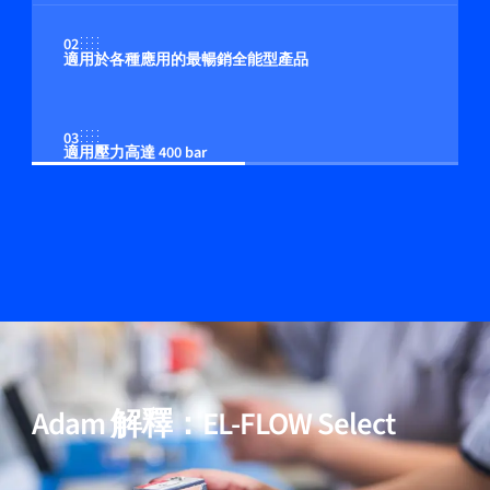
02
適用於各種應用的最暢銷全能型產品
03
適用壓力高達 400 bar
04
多流体/多量程功能（可選）
05
包含用於高純度與低壓降應用的模型
Adam 解釋：EL-FLOW Select
06
經過驗證的效能