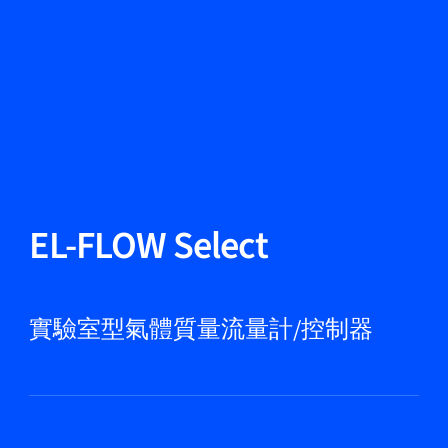
更改語言
關閉
返回
返回
搜尋...
ZH
產品
EL-FLOW Select
應用領域
實驗室型氣體質量流量計/控制器
服務與支援