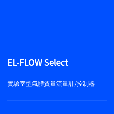
更改語言
關閉
返回
返回
搜尋...
ZH
產品
EL-FLOW Select
應用領域
實驗室型氣體質量流量計/控制器
服務與支援