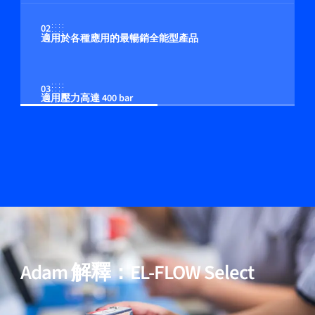
02
適用於各種應用的最暢銷全能型產品
03
適用壓力高達 400 bar
04
多流体/多量程功能（可選）
05
包含用於高純度與低壓降應用的模型
Adam 解釋：EL-FLOW Select
06
經過驗證的效能