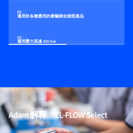
02
適用於各種應用的最暢銷全能型產品
03
適用壓力高達 400 bar
04
多流体/多量程功能（可選）
05
包含用於高純度與低壓降應用的模型
Adam 解釋：EL-FLOW Select
06
經過驗證的效能