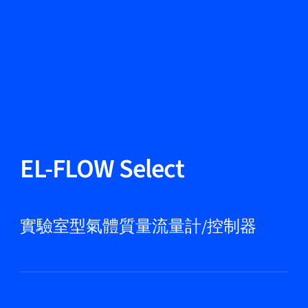
更改語言
關閉
返回
返回
搜尋...
ZH
產品
EL-FLOW Select
應用領域
實驗室型氣體質量流量計/控制器
服務與支援