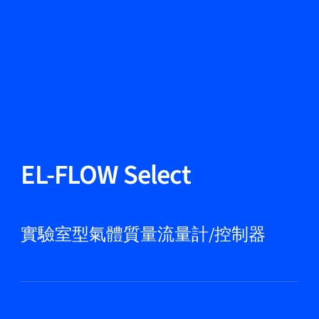
更改語言
關閉
返回
返回
搜尋...
ZH
產品
EL-FLOW Select
應用領域
實驗室型氣體質量流量計/控制器
服務與支援