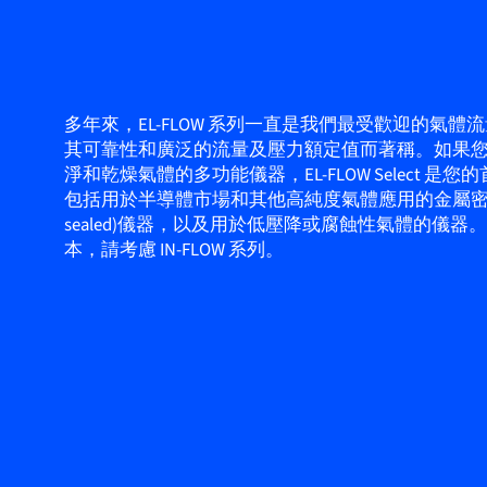
多年來，EL-FLOW 系列一直是我們最受歡迎的氣體
其可靠性和廣泛的流量及壓力額定值而著稱。如果
淨和乾燥氣體的多功能儀器，EL-FLOW Select 是
包括用於半導體市場和其他高純度氣體應用的金屬密封(m
sealed)儀器，以及用於低壓降或腐蝕性氣體的儀器
本，請考慮 IN-FLOW 系列。