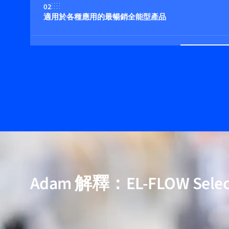
02
適用於各種應用的最暢銷全能型產品
03
適用壓力高達 400 bar
04
多流体/多量程功能（可選）
05
包含用於高純度與低壓降應用的模型
Adam 解釋：EL-FLOW Selec
06
經過驗證的效能