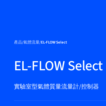
產品
產品
/
氣體流量
/
EL-FLOW Select
應用領域
服務與支援
EL-FLOW Select
培訓與學習
關於柏朗豪斯
特
實驗室型氣體質量流量計/控制器
聯絡我們