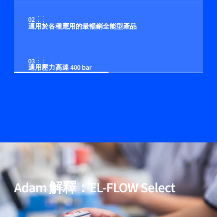
02
適用於各種應用的最暢銷全能型產品
03
適用壓力高達 400 bar
04
多流体/多量程功能（可選）
05
包含用於高純度與低壓降應用的模型
Adam 解釋：EL-FLOW Select
06
經過驗證的效能