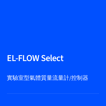
更改語言
關閉
返回
返回
搜尋...
ZH
產品
EL-FLOW Select
應用領域
實驗室型氣體質量流量計/控制器
服務與支援