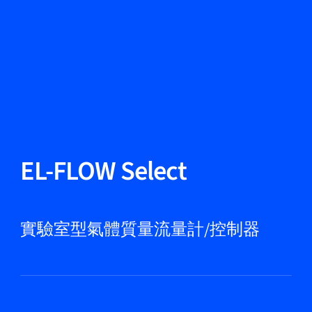
更改語言
關閉
返回
返回
搜尋...
ZH
產品
EL-FLOW Select
應用領域
實驗室型氣體質量流量計/控制器
服務與支援