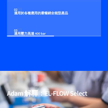
02
適用於各種應用的最暢銷全能型產品
03
適用壓力高達 400 bar
04
多流体/多量程功能（可選）
05
包含用於高純度與低壓降應用的模型
Adam 解釋：EL-FLOW Select
06
經過驗證的效能