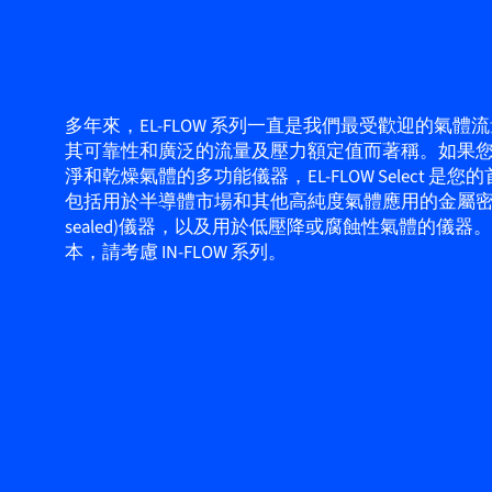
多年來，EL-FLOW 系列一直是我們最受歡迎的氣體
其可靠性和廣泛的流量及壓力額定值而著稱。如果
淨和乾燥氣體的多功能儀器，EL-FLOW Select 是
包括用於半導體市場和其他高純度氣體應用的金屬密封(m
sealed)儀器，以及用於低壓降或腐蝕性氣體的儀器
本，請考慮 IN-FLOW 系列。