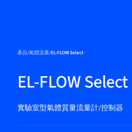
產品
產品
/
氣體流量
/
EL-FLOW Select
應用領域
服務與支援
EL-FLOW Select
培訓與學習
關於柏朗豪斯
特
實驗室型氣體質量流量計/控制器
聯絡我們