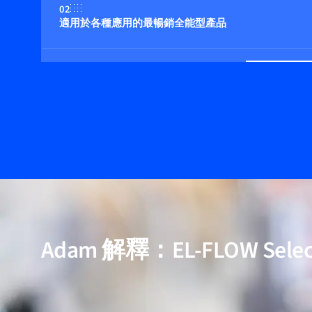
02
適用於各種應用的最暢銷全能型產品
03
適用壓力高達 400 bar
04
多流体/多量程功能（可選）
05
包含用於高純度與低壓降應用的模型
Adam 解釋：EL-FLOW Selec
06
經過驗證的效能