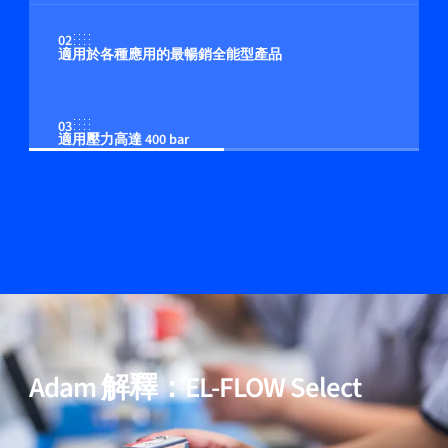
02
適用於各種應用的最暢銷全能型產品
03
適用壓力高達 400 bar
04
多流体/多量程功能（可選）
05
包含用於高純度與低壓降應用的模型
Adam 解釋：EL-FLOW Select
06
經過驗證的效能