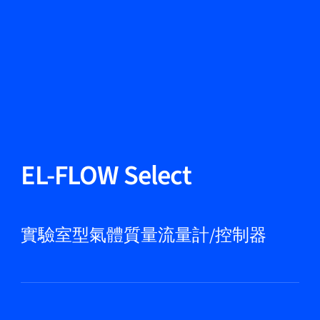
更改語言
關閉
返回
返回
搜尋...
ZH
產品
EL-FLOW Select
應用領域
實驗室型氣體質量流量計/控制器
服務與支援