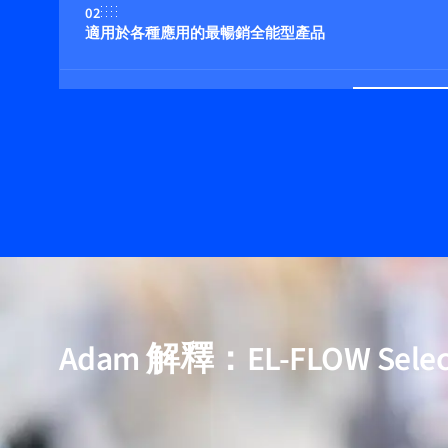
02
適用於各種應用的最暢銷全能型產品
03
適用壓力高達 400 bar
04
多流体/多量程功能（可選）
05
包含用於高純度與低壓降應用的模型
Adam 解釋：EL-FLOW Selec
06
經過驗證的效能