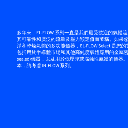
多年來，EL-FLOW 系列一直是我們最受歡迎的氣體
其可靠性和廣泛的流量及壓力額定值而著稱。如果
淨和乾燥氣體的多功能儀器，EL-FLOW Select 是
包括用於半導體市場和其他高純度氣體應用的金屬密封(m
sealed)儀器，以及用於低壓降或腐蝕性氣體的儀器
本，請考慮 IN-FLOW 系列。