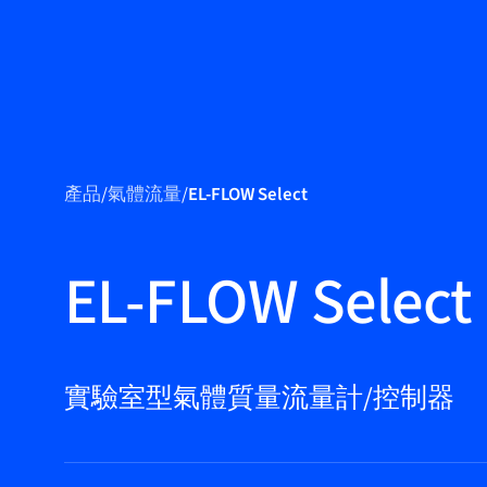
產品
產品
/
氣體流量
/
EL-FLOW Select
應用領域
服務與支援
EL-FLOW Select
培訓與學習
關於柏朗豪斯
特
實驗室型氣體質量流量計/控制器
聯絡我們