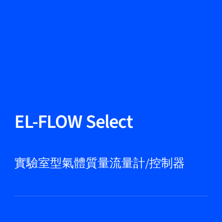
更改語言
關閉
返回
返回
搜尋...
ZH
產品
EL-FLOW Select
應用領域
實驗室型氣體質量流量計/控制器
服務與支援