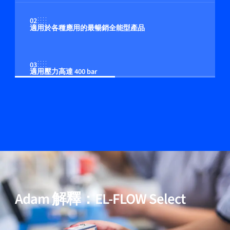
02
適用於各種應用的最暢銷全能型產品
03
適用壓力高達 400 bar
04
多流体/多量程功能（可選）
05
包含用於高純度與低壓降應用的模型
Adam 解釋：EL-FLOW Select
06
經過驗證的效能