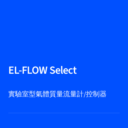
更改語言
關閉
返回
返回
搜尋...
ZH
產品
EL-FLOW Select
應用領域
實驗室型氣體質量流量計/控制器
服務與支援