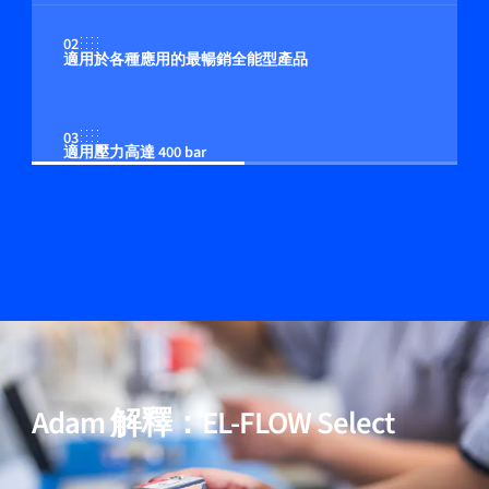
02
適用於各種應用的最暢銷全能型產品
03
適用壓力高達 400 bar
04
多流体/多量程功能（可選）
05
包含用於高純度與低壓降應用的模型
Adam 解釋：EL-FLOW Select
06
經過驗證的效能