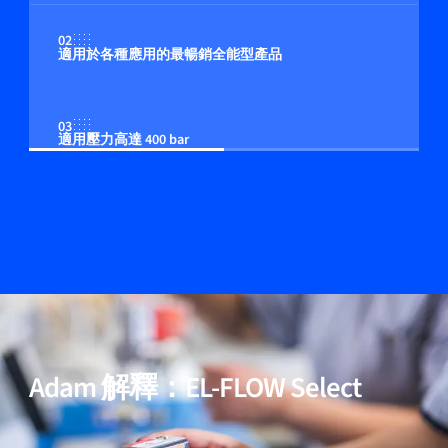
02
適用於各種應用的最暢銷全能型產品
03
適用壓力高達 400 bar
04
多流体/多量程功能（可選）
05
包含用於高純度與低壓降應用的模型
Adam 解釋：EL-FLOW Select
06
經過驗證的效能