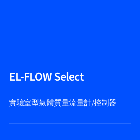
更改語言
關閉
返回
返回
搜尋...
ZH
產品
EL-FLOW Select
應用領域
實驗室型氣體質量流量計/控制器
服務與支援