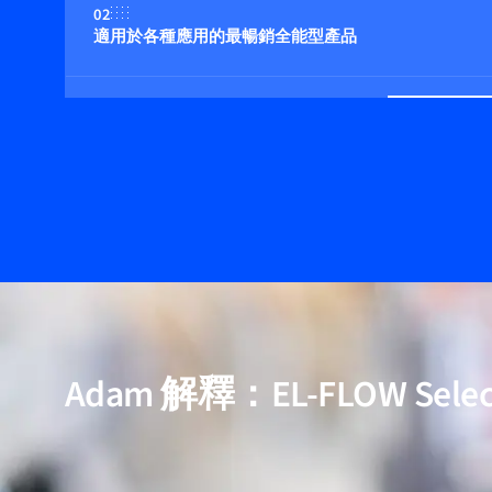
02
適用於各種應用的最暢銷全能型產品
03
適用壓力高達 400 bar
04
多流体/多量程功能（可選）
05
包含用於高純度與低壓降應用的模型
Adam 解釋：EL-FLOW Selec
06
經過驗證的效能