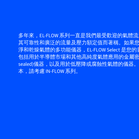
多年來，EL-FLOW 系列一直是我們最受歡迎的氣體
其可靠性和廣泛的流量及壓力額定值而著稱。如果
淨和乾燥氣體的多功能儀器，EL-FLOW Select 是
包括用於半導體市場和其他高純度氣體應用的金屬密封(m
sealed)儀器，以及用於低壓降或腐蝕性氣體的儀器
本，請考慮 IN-FLOW 系列。