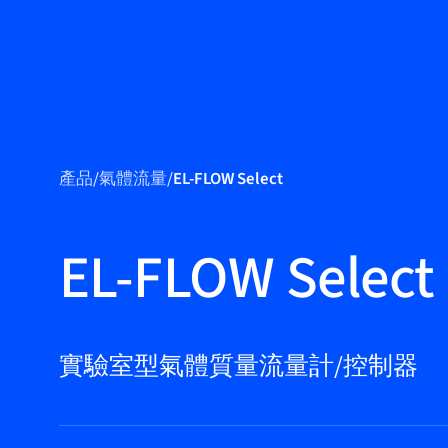
產品
產品
/
氣體流量
/
EL-FLOW Select
應用領域
服務與支援
EL-FLOW Select
培訓與學習
關於柏朗豪斯
特
實驗室型氣體質量流量計/控制器
聯絡我們