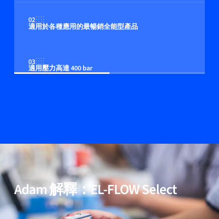
02
適用於各種應用的最暢銷全能型產品
03
適用壓力高達 400 bar
04
多流体/多量程功能（可選）
05
包含用於高純度與低壓降應用的模型
Adam 解釋：EL-FLOW Select
06
經過驗證的效能