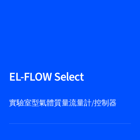
更改語言
關閉
返回
返回
搜尋...
ZH
產品
EL-FLOW Select
應用領域
實驗室型氣體質量流量計/控制器
服務與支援