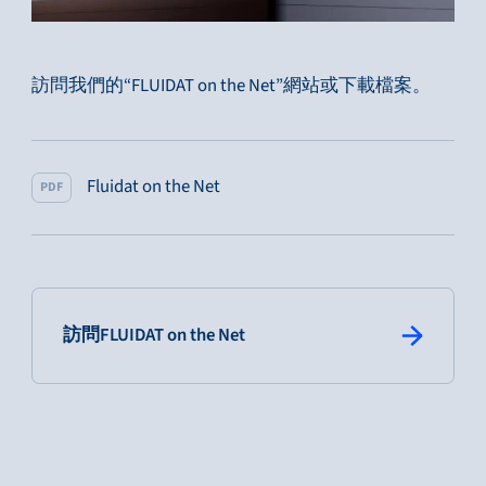
訪問我們的“FLUIDAT on the Net”網站或下載檔案。
Fluidat on the Net
PDF
: primary button
訪問FLUIDAT on the Net