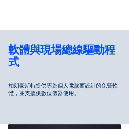
返回
更改語言
關閉
返回
軟體與現場總線驅動程
式
搜尋...
ZH
柏朗豪斯特提供專為個人電腦而設計的免費軟
體，並支援供數位儀器使用。
產品
應用領域