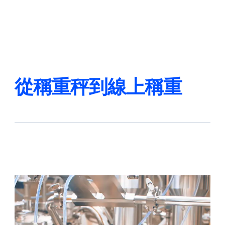
返回
更改語言
關閉
返回
從稱重秤到線上稱重
搜尋...
ZH
產品
應用領域