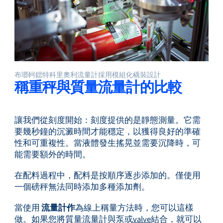
布瑯軻鍶特科里奧利流量計採用模組化橇裝設計
稱重秤與質量流量計的比較
讓我們從刻度開始：刻度提供的是靜態測量。它需
要幾秒鐘的沉澱時間才能穩定，以獲得良好的準確
性和可重複性。當液體發生搖晃並需要沉降時，可
能需要額外的時間。
在配料過程中，配料是按順序逐步添加的。僅使用
一個磅秤無法同時添加多種添加劑。
當使用
流量計作
為線上稱量方法時，您可以這樣
做。如果您將質量流量計與泵或
valve
結合，就可以