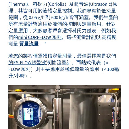
(Thermal)、科氏力(Coriolis）及超音波(Ultrasonic)原
理，其皆可用於液體定量控制。我們專精於低流量
範圍，從 0.05 g/h 到 600 kg/h 皆可涵蓋。我們生產的
所有流量計皆適用於液體的控制與定量應用。針對
定量應用，大多數客戶會選擇科氏力儀表，例如我
們的
mini CORI-FLOW 系列
。這些流量計能以
高精度
測量
質量流量
。"
若您的製程僅需體積
定量測量，最佳選擇就是我們
的ES-FLOW超聲波
液體 流量計。而熱式儀表（u-
FLOW 系列）則主要應用於極低流量的應用（< 100毫
升/小時）。