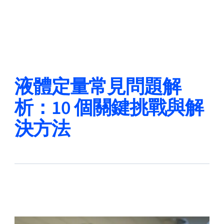
返回
更改語言
關閉
返回
液體定量常見問題解
析：10 個關鍵挑戰與解
決方法
搜尋...
ZH
產品
應用領域