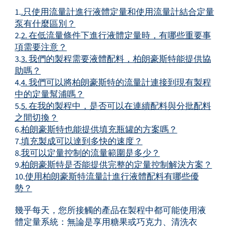
1.
.只使用流量計進行液體定量和使用流量計結合定量
泵有什麼區別？
2.
2. 在低流量條件下進行液體定量時，有哪些重要事
項需要注意？
3.
3. 我們的製程需要液體配料，柏朗豪斯特能提供協
助嗎？
4.
4. 我們可以將柏朗豪斯特的流量計連接到現有製程
中的定量幫浦嗎？
5.
5. 在我的製程中，是否可以在連續配料與分批配料
之間切換？
6.
柏朗豪斯特也能提供填充瓶罐的方案嗎？
7.
填充製成可以達到多快的速度？
8.
我可以定量控制的流量範圍是多少？
9.
柏朗豪斯特是否能提供完整的定量控制解決方案？
10.
使用柏朗豪斯特流量計進行液體配料有哪些優
勢？
幾乎每天，您所接觸的產品在製程中都可能使用液
體定量系統：無論是享用糖果或巧克力、清洗衣