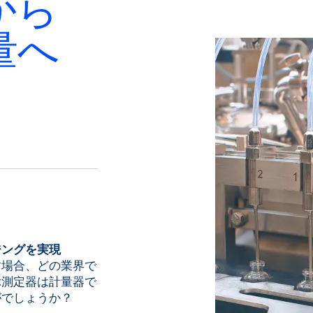
から
量へ
ジングを実現
す場合、どの業界で
ぶ測定器は計量器で
がでしょうか？