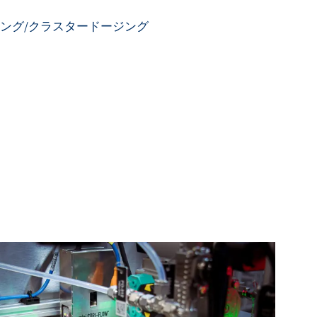
定
ング/クラスタードージング
ス