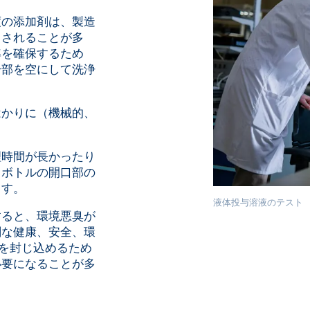
度の添加剤は、製造
スされることが多
準を確保するため
一部を空にして洗浄
はかりに（機械的、
。
理時間が長かったり
、ボトルの開口部の
ます。
液体投与溶液のテスト
すると、環境悪臭が
刻な健康、安全、環
」を封じ込めるため
必要になることが多