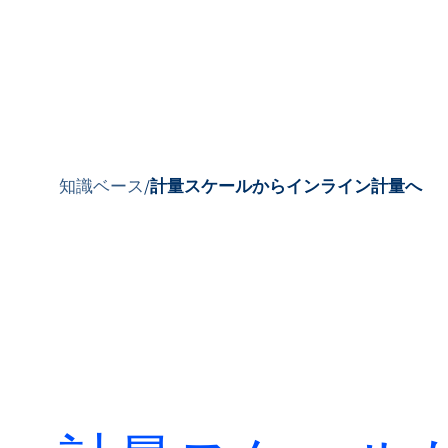
製品
知識ベース
/
計量スケールからインライン計量へ
製品紹介
市場
サービス＆サポー
ト
フローアカデミー