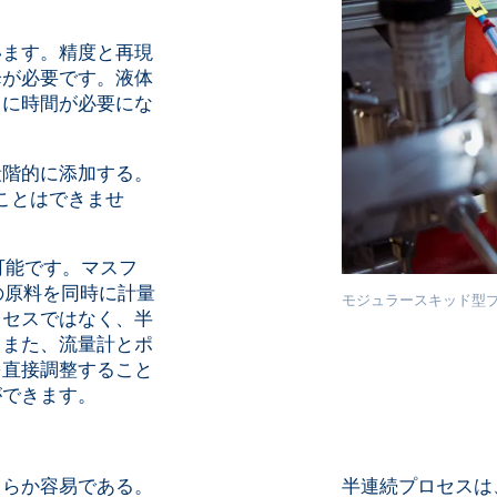
います。精度と再現
降が必要です。液体
らに時間が必要にな
段階的に添加する。
ことはできませ
可能です。マスフ
の原料を同時に計量
モジュラースキッド型
ロセスではなく、半
。また、流量計とポ
を直接調整すること
ができます。
くらか容易である。
半連続プロセスは