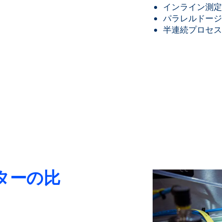
インライン測
パラレルドージ
半連続プロセ
ターの比