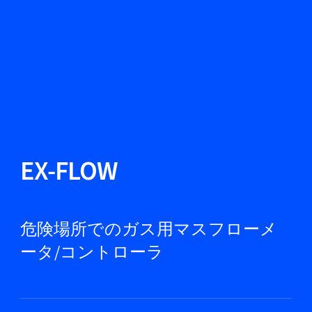
言語を変える
閉じる
戻る
戻る
検索
JA
製品紹介
EX-FLOW
市場
危険場所でのガス用マスフローメ
ータ/コントローラ
サービス＆サポート