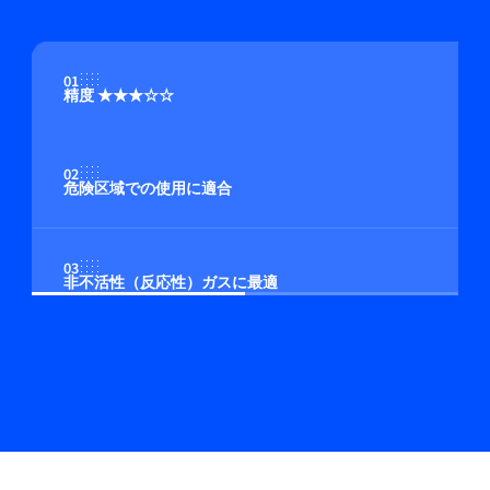
01
精度 ★★★☆☆
02
危険区域での使用に適合
03
非不活性（反応性）ガスに最適
04
内蔵またはクローズ・カップルド・コントロール・
バルブによる流量制御（オプション）