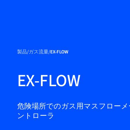
製品
製品紹介
製品
/
ガス流量
/
EX-FLOW
市場
サービス＆サポー
EX-FLOW
ト
フローアカデミー
Bronkhorst
危険場所でのガス用マスフローメ
ントローラ
連絡を取る