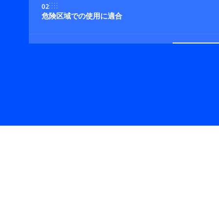
02
危険区域での使用に適合
03
非不活性（反応性）ガスに最適
04
内蔵またはクローズ・カップルド・コントロール・バ