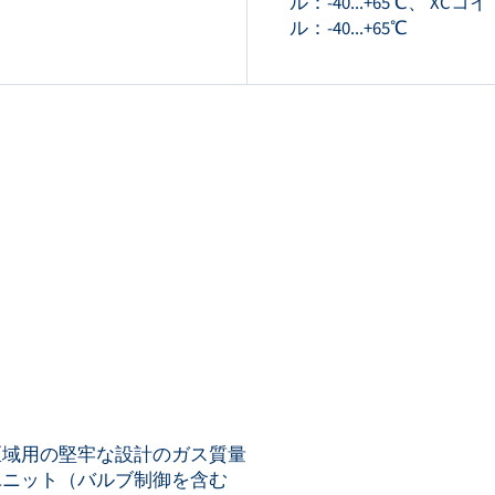
ル：-40...+65℃、 XCコイ
ル：-40...+65℃
区域用の堅牢な設計のガス質量
ユニット（バルブ制御を含む