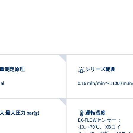
量測定原理
シリーズ範囲
al
0.16 mln/min〜11000 m3n
大 最大圧力 bar(g)
運転温度
EX-FLOWセンサー：
-10...+70℃、 XBコイ