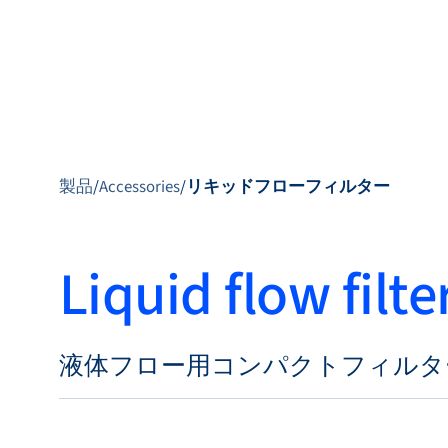
製品
製品
/
Accessories
/
リキッドフローフィルター
Liquid flow filte
製品紹介
市場
サービス＆サポー
液体フロー用コンパクトフィルタ
ト
フローアカデミー