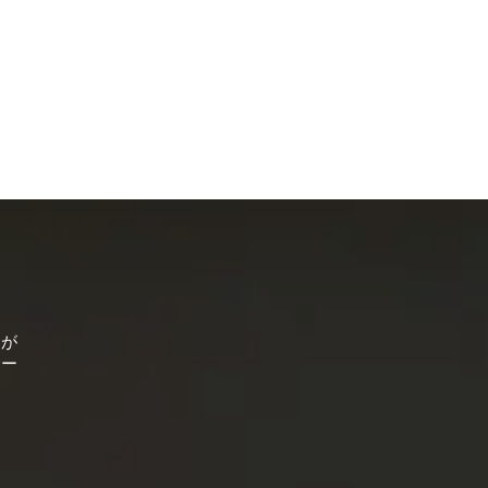
ちが
サー