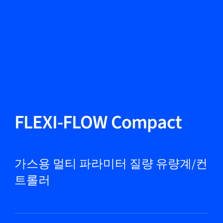
언어 변경
닫기
뒤로
뒤로
찾기...
KO
제품
FLEXI-FLOW Compact
마켓
가스용 멀티 파라미터 질량 유량계/컨
트롤러
서비스 및 지원