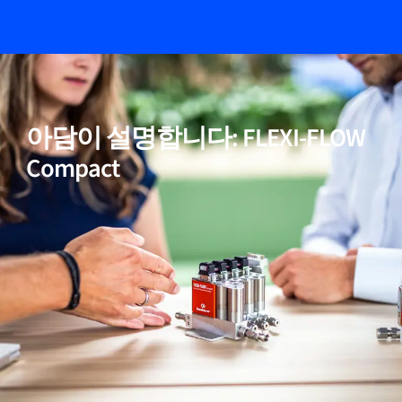
05
멀티 파라미터, 유량, 압력 및 온도
아담이 설명합니다: FLEXI-FLOW
06
넓은 다이나믹 레인지
Compact