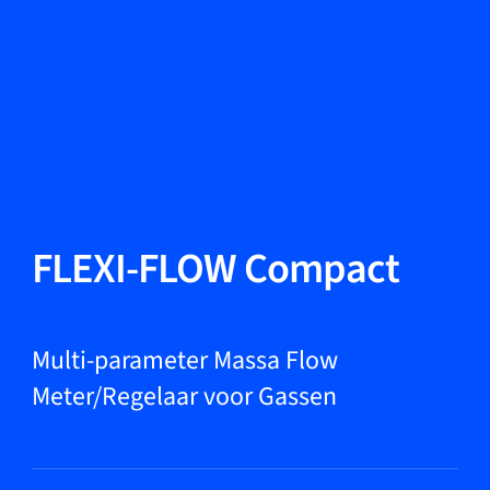
Taal wisselen
Sluiten
Terug
Terug
Zoeken...
NL
Producten
FLEXI-FLOW Compact
Markets
Multi-parameter Massa Flow
Meter/Regelaar voor Gassen
Service & support