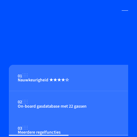
01
Nauwkeurigheid ★★★★☆
02
On-board gasdatabase met 22 gassen
03
Meerdere regelfuncties