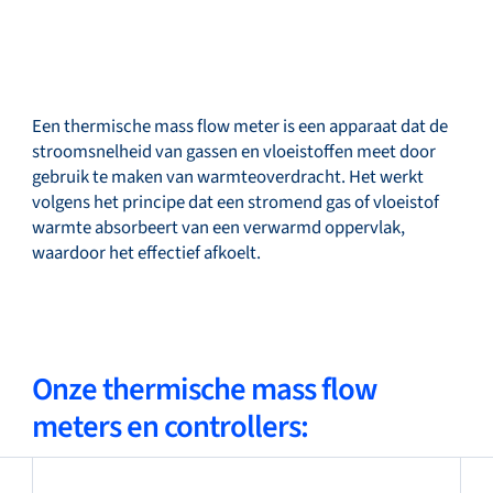
Service & support
Een thermische mass flow meter is een apparaat dat de
stroomsnelheid van gassen en vloeistoffen meet door
Academy
gebruik te maken van warmteoverdracht. Het werkt
volgens het principe dat een stromend gas of vloeistof
warmte absorbeert van een verwarmd oppervlak,
waardoor het effectief afkoelt.
Bronkhorst
Onze thermische mass flow
Neem contact op
meters en controllers: