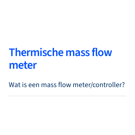
Terug
Taal wisselen
Sluiten
Terug
Thermische mass flow
meter
Zoeken...
NL
Wat is een mass flow meter/controller?
Producten
Markets