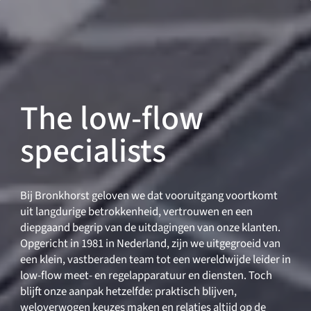
Taal wisselen
Sluiten
Terug
Terug
Zoeken...
NL
The low-flow
specialists
Producten
Bij Bronkhorst geloven we dat vooruitgang voortkomt
uit langdurige betrokkenheid, vertrouwen en een
Markets
diepgaand begrip van de uitdagingen van onze klanten.
Opgericht in 1981 in Nederland, zijn we uitgegroeid van
een klein, vastberaden team tot een wereldwijde leider in
low-flow meet- en regelapparatuur en diensten. Toch
Service & support
blijft onze aanpak hetzelfde: praktisch blijven,
weloverwogen keuzes maken en relaties altijd op de