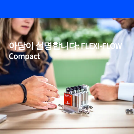
05
멀티 파라미터, 유량, 압력 및 온도
아담이 설명합니다: FLEXI-FLOW
06
넓은 다이나믹 레인지
Compact