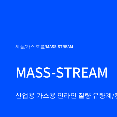
제품
제품
/
가스 흐름
/
MASS-STREAM
마켓
서비스 및 지원
MASS-STREAM
플로우 아카데
미
Bronkhorst
산업용 가스용 인라인 질량 유량계
연락하기