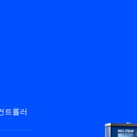
뒤로
제품
지식 기반
문의하기
서비스 & 지원
KO
My Bronkhorst
/컨트롤러