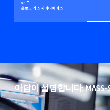
02
온보드 가스 데이터베이스
03
낮은 압력 강하
04
옵션: 통합 다기능 디스플레이
05
알루미늄 바디의 경제적인 모델
아담이 설명합니다: MASS-S
06
먼지 및 습도에 대한 낮은 감도