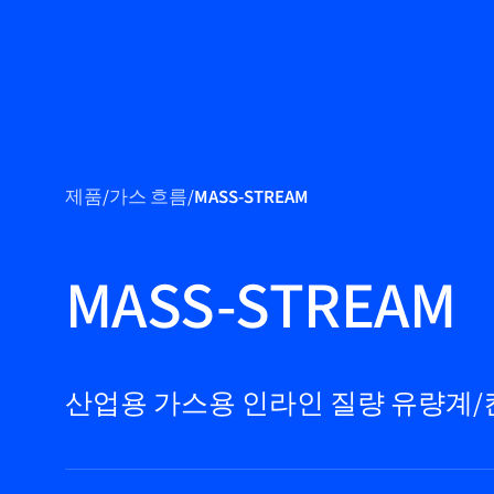
제품
제품
/
가스 흐름
/
MASS-STREAM
마켓
서비스 및 지원
MASS-STREAM
플로우 아카데
미
Bronkhorst
산업용 가스용 인라인 질량 유량계
연락하기