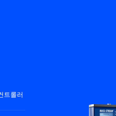
뒤로
제품
지식 기반
문의하기
서비스 & 지원
KO
My Bronkhorst
/컨트롤러