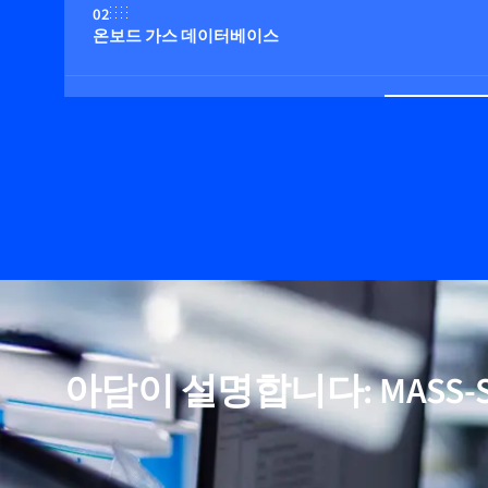
02
온보드 가스 데이터베이스
03
낮은 압력 강하
04
옵션: 통합 다기능 디스플레이
05
알루미늄 바디의 경제적인 모델
아담이 설명합니다: MASS-S
06
먼지 및 습도에 대한 낮은 감도