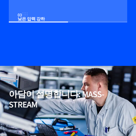
03
낮은 압력 강하
04
옵션: 통합 다기능 디스플레이
05
알루미늄 바디의 경제적인 모델
아담이 설명합니다: MASS-
06
먼지 및 습도에 대한 낮은 감도
STREAM