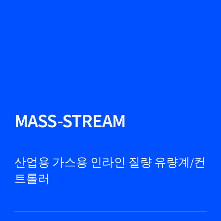
언어 변경
닫기
뒤로
뒤로
찾기...
KO
제품
MASS-STREAM
마켓
산업용 가스용 인라인 질량 유량계/컨
트롤러
서비스 및 지원