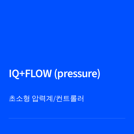
언어 변경
닫기
뒤로
뒤로
찾기...
KO
제품
IQ+FLOW (pressure)
마켓
초소형 압력계/컨트롤러
서비스 및 지원