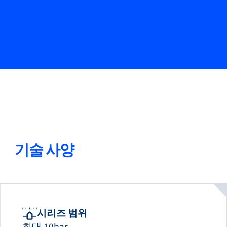
04
고객 프로세스에 맞게 조정 가능한 제어
05
플러그 앤 퍼포먼스 매니폴드 어셈블리 가능
06
인라인 및 ㅌ 마운트
기술 사양
시리즈 범위
최대 10bar