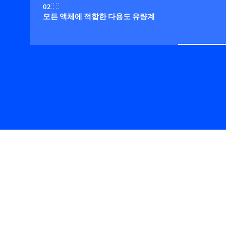
02
모든 액체에 적합한 다용도 유량계
03
직선형 튜브, 따라서 본질적으로 위생적인 기기(3-A 인증
04
내부 부피를 최소화한 컴팩트한 디자인
05
유량계에 움직이는 부품 없음
06
맞춤형 I/O, 알람 및 카운터 옵션