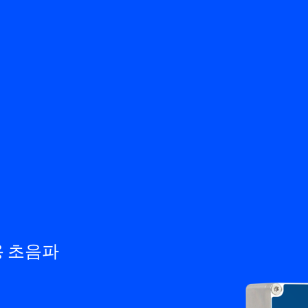
뒤로
제품
지식 기반
문의하기
서비스 & 지원
KO
My Bronkhorst
용 초음파