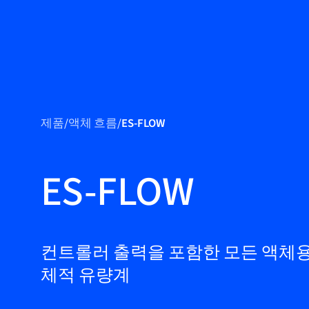
제품
제품
/
액체 흐름
/
ES-FLOW
마켓
서비스 및 지원
ES-FLOW
플로우 아카데
미
Bronkhorst
컨트롤러 출력을 포함한 모든 액체
체적 유량계
연락하기