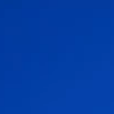
更改語言
關閉
返回
返回
搜尋...
ZH
產品
應用領域
服務與支援