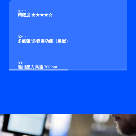
01
精確度 ★★★★☆
02
多氣體/多範圍功能（選配）
03
適用壓力高達 700 bar
04
提供高流量機型
05
適用於非惰性（反應性）氣體