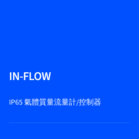
更改語言
關閉
返回
返回
搜尋...
ZH
產品
IN-FLOW
應用領域
IP65 氣體質量流量計/控制器
服務與支援