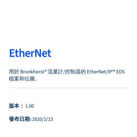
返回
更改語言
關閉
返回
EtherNet
用於 Bronkhorst® 流量計/控制器的 EtherNet/IP™ EDS
搜尋...
ZH
檔案和位圖。
產品
版本：
1.00
發布日期:
2020/2/13
應用領域