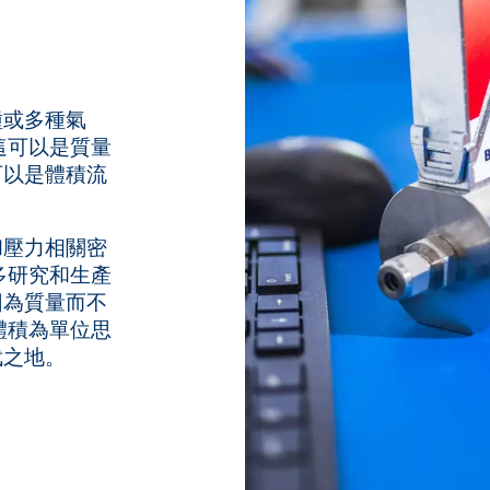
種或多種氣
這可以是質量
可以是體積流
和壓力相關密
多研究和生產
因為質量而不
體積為單位思
武之地。