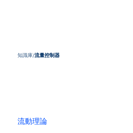
知識庫
/
流量控制器
產品
應用領域
服務與支援
培訓與學習
流動理論
關於柏朗豪斯