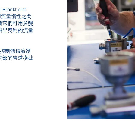
nkhorst
流量和質量慣性之間
著它們可用於變
科里奧利的流量
。
超音波控制體積液體
內部的管道橫截