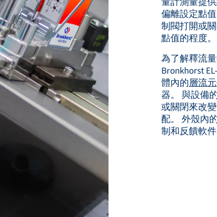
量計測量提供
偏離設定點值
制閥打開或關
點值的程度。
為了解釋流量
Bronkhor
體內的
層流元
器。 與設備
或關閉來改變
配。 外殼內
制和反饋軟件