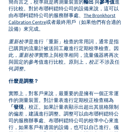
簡而言之，校準就是將測量裝置的
輸出
與
參考值
進
行比較。對於布瑯軻鍶特公司的設備來說，這可以
由布瑯軻鍶特公司的服務辦事處、
The Bronkhorst
Calibration Centre
或者最終用戶（如果他們有合適的
設備）來完成。
重新校準
是進行「重新」檢查的常用詞，通常是指
已購買的流量計被送回工廠進行定期校準檢查。因
此，
重新校準
實際上與校準相同，流量儀器將再次
與固定的參考值進行比較。原則上，
校正
不涉及任
何
調整
。
什麼是調整？
實際上，對客戶來說，最重要的是擁有一個正常運
作的測量裝置。對計量表進行定期校正檢查稱為
「發現
」校正。如果計量表顯示出超出其規格限制
的偏差，建議進行調整。調整可以由布瑯軻鍶特公
司的服務辦事處、布瑯軻鍶特公司的校準中心來進
行，如果客戶有適當的設備，也可以自己進行。儀