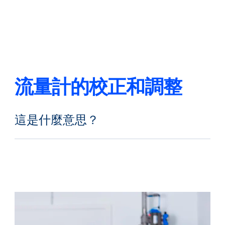
返回
更改語言
關閉
返回
流量計的校正和調整
這是什麼意思？
搜尋...
ZH
產品
應用領域