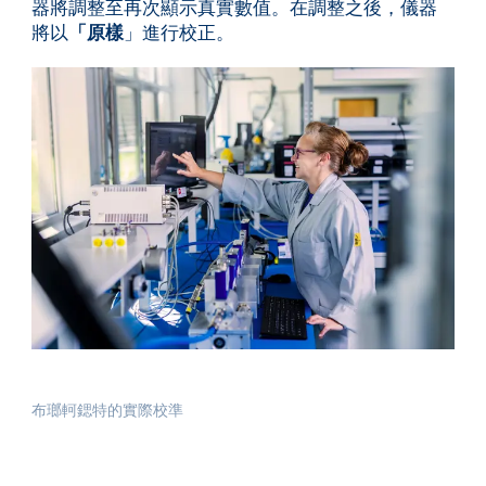
器將調整至再次顯示真實數值。在調整之後，儀器
將以
「原樣
」進行校正。
布瑯軻鍶特的實際校準