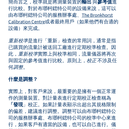
簡而言之，校準就是將測量裝置的
輸出
與
參考值
進
行比較。對於布瑯軻鍶特公司的設備來說，這可以
由布瑯軻鍶特公司的服務辦事處、
The Bronkhorst
Calibration Centre
或者最終用戶（如果他們有合適的
設備）來完成。
重新校準
是進行「重新」檢查的常用詞，通常是指
已購買的流量計被送回工廠進行定期校準檢查。因
此，
重新校準
實際上與校準相同，流量儀器將再次
與固定的參考值進行比較。原則上，
校正
不涉及任
何
調整
。
什麼是調整？
實際上，對客戶來說，最重要的是擁有一個正常運
作的測量裝置。對計量表進行定期校正檢查稱為
「發現
」校正。如果計量表顯示出超出其規格限制
的偏差，建議進行調整。調整可以由布瑯軻鍶特公
司的服務辦事處、布瑯軻鍶特公司的校準中心來進
行，如果客戶有適當的設備，也可以自己進行。儀