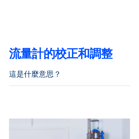
返回
更改語言
關閉
返回
流量計的校正和調整
這是什麼意思？
搜尋...
ZH
產品
應用領域