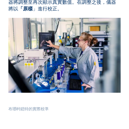
器將調整至再次顯示真實數值。在調整之後，儀器
將以
「原樣
」進行校正。
布瑯軻鍶特的實際校準