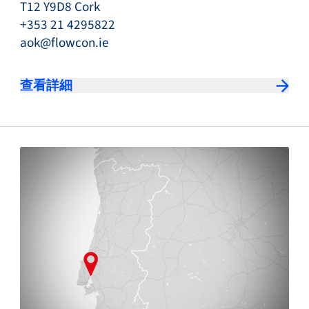
T12 Y9D8 Cork
+353 21 4295822
aok@flowcon.ie
查看詳細