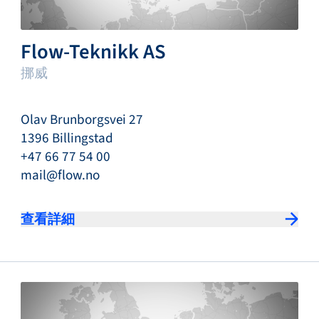
Flow-Teknikk AS
挪威
Olav Brunborgsvei 27
1396 Billingstad
+47 66 77 54 00
mail@flow.no
查看詳細