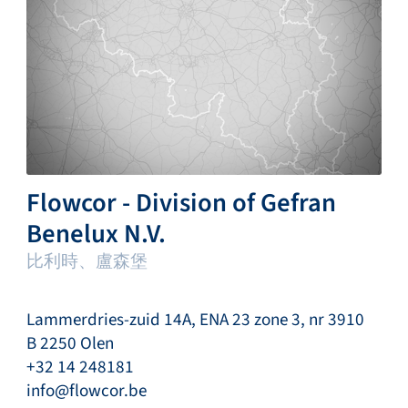
Flowcor - Division of Gefran
Benelux N.V.
比利時、盧森堡
Lammerdries-zuid 14A, ENA 23 zone 3, nr 3910
B 2250 Olen
+32 14 248181
info@flowcor.be