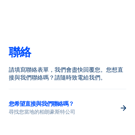
返回
更改語言
關閉
返回
聯絡
請填寫聯絡表單，我們會盡快回覆您。您想直
搜尋...
ZH
接與我們聯絡嗎？請隨時致電給我們。
產品
您希望直接與我們聯絡嗎？
尋找您當地的柏朗豪斯特公司
應用領域