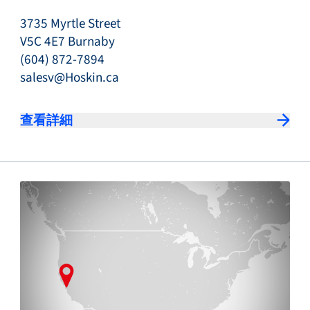
3735 Myrtle Street
V5C 4E7 Burnaby
(604) 872-7894
salesv@Hoskin.ca
查看詳細