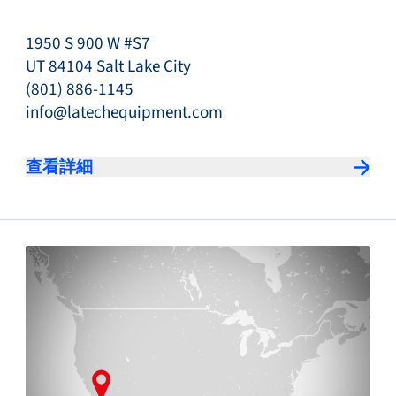
1950 S 900 W #S7
UT 84104 Salt Lake City
(801) 886-1145
info@latechequipment.com
查看詳細