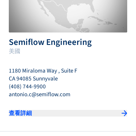
Semiflow Engineering
美國
1180 Miraloma Way , Suite F
CA 94085 Sunnyvale
(408) 744-9900
antonio.c@semiflow.com
查看詳細