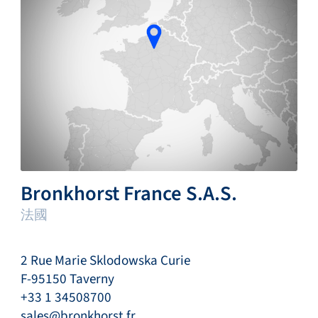
Bronkhorst France S.A.S.
法國
2 Rue Marie Sklodowska Curie
F-95150 Taverny
+33 1 34508700
sales@bronkhorst.fr