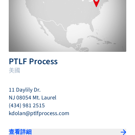
PTLF Process
美國
11 Daylily Dr.
NJ 08054 Mt. Laurel
(434) 981 2515
kdolan@ptlfprocess.com
查看詳細