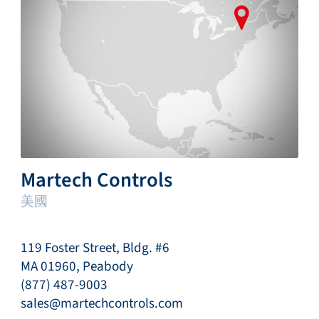
Martech Controls
美國
119 Foster Street, Bldg. #6
MA 01960, Peabody
(877) 487-9003
sales@martechcontrols.com