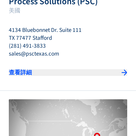
Process Solutions (PSC)
美國
4134 Bluebonnet Dr. Suite 111
TX 77477 Stafford
(281) 491-3833
sales@psctexas.com
查看詳細