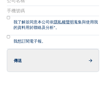
我了解並同意本公司依
隱私權聲明
蒐集與使用我
的資料用於聯絡及分析*。
我想訂閱電子報。
傳送
Send