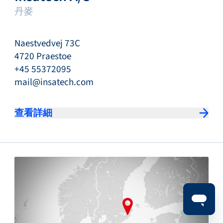
丹麥
Naestvedvej 73C
4720 Praestoe
+45 55372095
mail@insatech.com
查看詳細