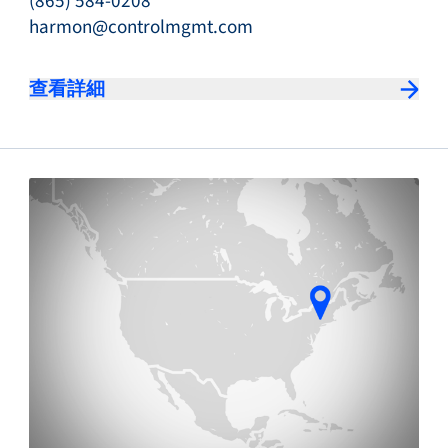
(865) 584-0208
harmon@controlmgmt.com
查看詳細