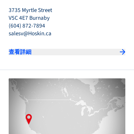
3735 Myrtle Street
V5C 4E7 Burnaby
(604) 872-7894
salesv@Hoskin.ca
查看詳細