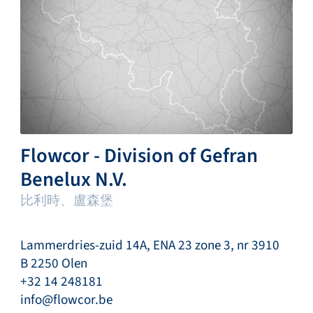
Flowcor - Division of Gefran
Benelux N.V.
比利時、盧森堡
Lammerdries-zuid 14A, ENA 23 zone 3, nr 3910
B 2250 Olen
+32 14 248181
info@flowcor.be