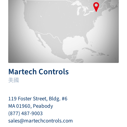
Martech Controls
美國
119 Foster Street, Bldg. #6
MA 01960, Peabody
(877) 487-9003
sales@martechcontrols.com