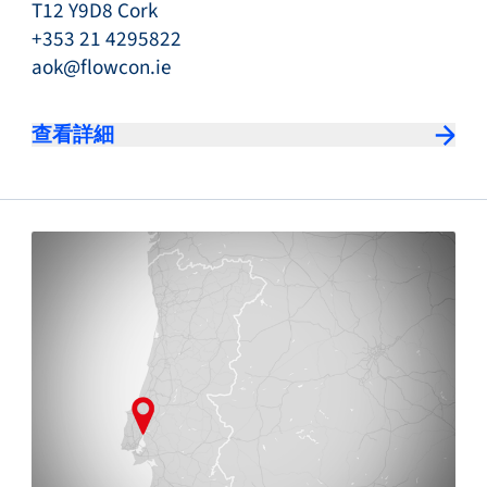
T12 Y9D8 Cork
+353 21 4295822
aok@flowcon.ie
查看詳細