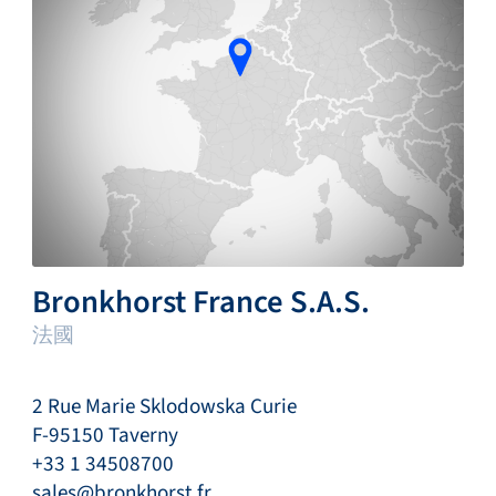
Bronkhorst France S.A.S.
法國
2 Rue Marie Sklodowska Curie
F-95150 Taverny
+33 1 34508700
sales@bronkhorst.fr