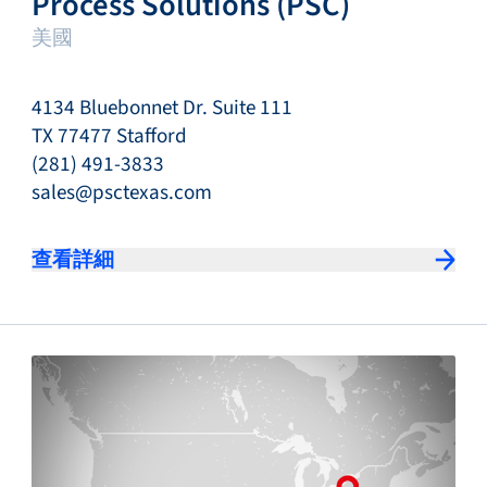
Process Solutions (PSC)
美國
4134 Bluebonnet Dr. Suite 111
TX 77477 Stafford
(281) 491-3833
sales@psctexas.com
查看詳細