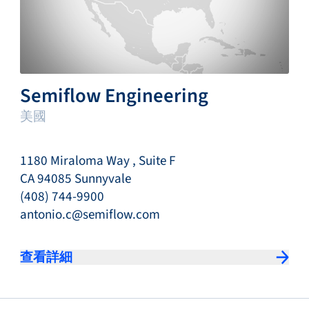
Semiflow Engineering
美國
1180 Miraloma Way , Suite F
CA 94085 Sunnyvale
(408) 744-9900
antonio.c@semiflow.com
查看詳細