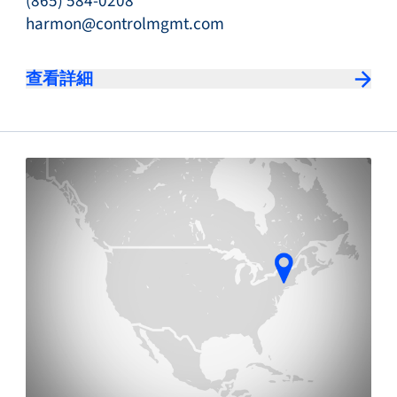
(865) 584-0208
harmon@controlmgmt.com
查看詳細