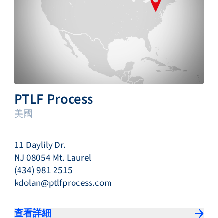
PTLF Process
美國
11 Daylily Dr.
NJ 08054 Mt. Laurel
(434) 981 2515
kdolan@ptlfprocess.com
查看詳細