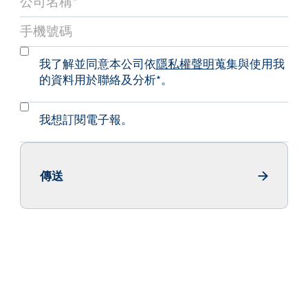
我了解並同意本公司依
隱私權聲明
蒐集與使用我
的資料用於聯絡及分析*。
我想訂閱電子報。
傳送
Send