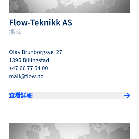
Flow-Teknikk AS
挪威
Olav Brunborgsvei 27
1396 Billingstad
+47 66 77 54 00
mail@flow.no
查看詳細