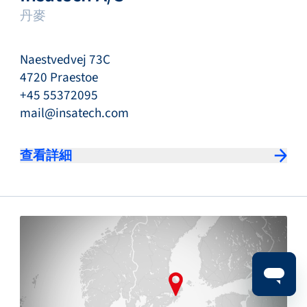
丹麥
Naestvedvej 73C
4720 Praestoe
+45 55372095
mail@insatech.com
查看詳細