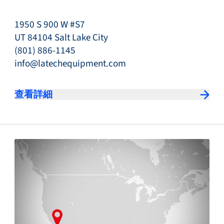
1950 S 900 W #S7
UT 84104 Salt Lake City
(801) 886-1145
info@latechequipment.com
查看詳細