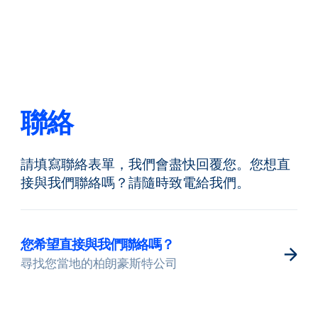
返回
更改語言
關閉
返回
聯絡
請填寫聯絡表單，我們會盡快回覆您。您想直
搜尋...
ZH
接與我們聯絡嗎？請隨時致電給我們。
產品
您希望直接與我們聯絡嗎？
尋找您當地的柏朗豪斯特公司
應用領域