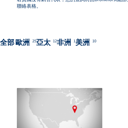
聯絡表格。
全部
歐洲
亞太
非洲
美洲
25
12
1
10