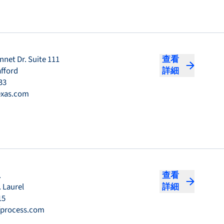
net Dr. Suite 111
查看
afford
詳細
33
exas.com
.
查看
 Laurel
詳細
15
fprocess.com