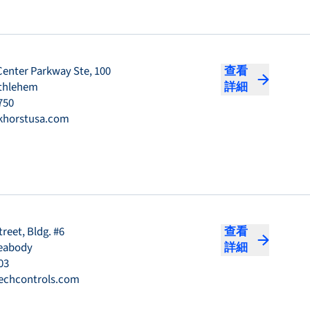
Center Parkway Ste, 100
查看
ethlehem
詳細
750
khorstusa.com
treet, Bldg. #6
查看
Peabody
詳細
03
echcontrols.com