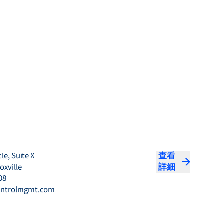
le, Suite X
查看
oxville
詳細
08
ntrolmgmt.com