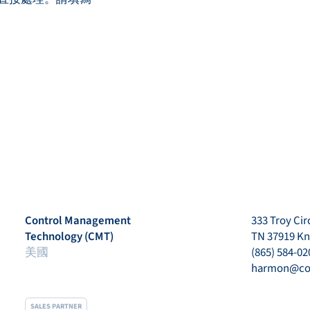
Control Management
333 Troy Circ
Technology (CMT)
TN 37919 Kn
美國
(865) 584-02
harmon@co
SALES PARTNER