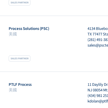
SALES PARTNER
Process Solutions (PSC)
4134 Bluebon
美國
TX 77477 St
(281) 491-38
sales@psct
SALES PARTNER
PTLF Process
11 Daylily Dr
美國
NJ 08054 Mt.
(434) 981 25
kdolan@ptl