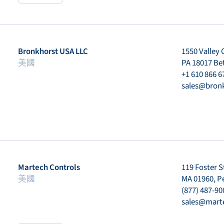
Bronkhorst USA LLC
1550 Valley 
美國
PA 18017 B
+1 610 866 6
sales@bron
Martech Controls
119 Foster S
美國
MA 01960, 
(877) 487-90
sales@mart