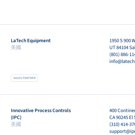
LaTech Equipment
1950 S 900 
美國
UT 84104 Sal
(801) 886-11
info@latec
SALES PARTNER
Innovative Process Controls
400 Continen
(IPC)
CA 90245 El
美國
(310) 414-37
support@ip