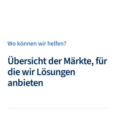
Zurück
Sprache ändern
Schließen
Zurück
Wo können wir helfen?
Übersicht der Märkte, für
Suche...
DE
die wir Lösungen
anbieten
Produkte
Märkte