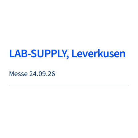
Zurück
Sprache ändern
Schließen
Zurück
LAB-SUPPLY, Leverkusen
Messe 24.09.26
Suche...
DE
Produkte
Märkte