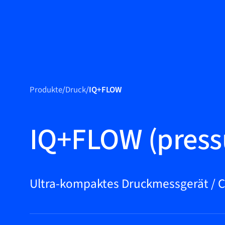
Produkte
Produkte
Produkte
/
Druck
/
IQ+FLOW
Märkte
Service &
IQ+FLOW (press
Support
Flow Academy
Bronkhorst
Ultra-kompaktes Druckmessgerät / C
Kontakt aufnehmen