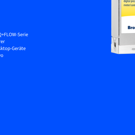
IQ+FLOW-Serie
rer
sktop-Geräte
wo