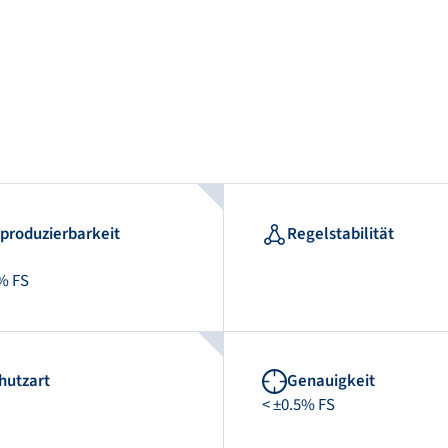
produzierbarkeit
Regelstabilität
% FS
hutzart
Genauigkeit
< ±0.5% FS