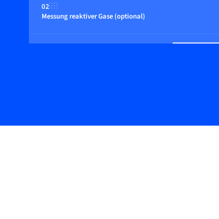
02
Messung reaktiver Gase (optional)
03
Wirtschaftliche Wahl
04
Anpassbare Steuerung an den Kundenprozess
05
Plug & Perform Manifold-Montagen möglich
06
Inline- & Top-mount-Montage