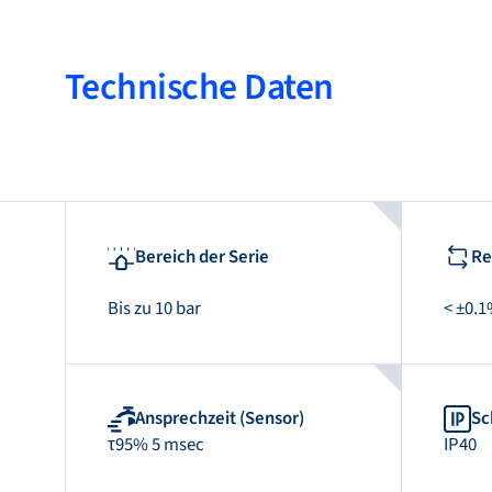
Technische Daten
Bereich der Serie
Re
Bis zu 10 bar
< ±0.1
Ansprechzeit (Sensor)
Sc
τ95% 5 msec
IP40