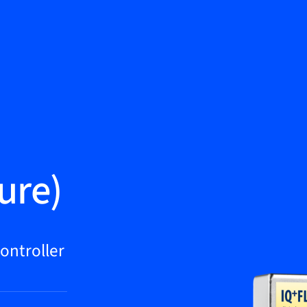
Zurück
Wissenscenter
Kontakt aufnehmen
Service & Support
DE
My Bronkhorst
ure)
ontroller