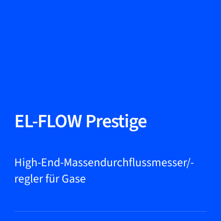
Sprache ändern
Schließen
Zurück
Zurück
Suche...
DE
Produkte
EL-FLOW Prestige
Märkte
High-End-Massendurchflussmesser/-
regler für Gase
Service & Support