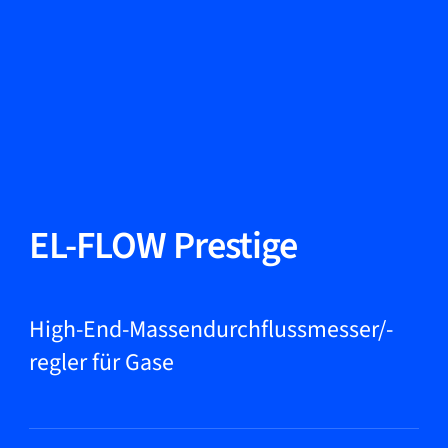
Sprache ändern
Schließen
Zurück
Zurück
Suche...
DE
Produkte
EL-FLOW Prestige
Märkte
High-End-Massendurchflussmesser/-
regler für Gase
Service & Support