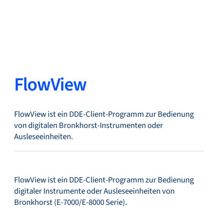
Zurück
Sprache ändern
Schließen
Zurück
FlowView
FlowView ist ein DDE-Client-Programm zur Bedienung
Suche...
DE
von digitalen Bronkhorst-Instrumenten oder
Ausleseeinheiten.
Produkte
FlowView ist ein DDE-Client-Programm zur Bedienung
digitaler Instrumente oder Ausleseeinheiten von
Märkte
Bronkhorst (E-7000/E-8000 Serie).