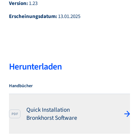
Version:
1.23
Erscheinungsdatum:
13.01.2025
Service & Support
Flow Academy
Herunterladen
Bronkhorst
Handbücher
Quick Installation
PDF
Kontakt aufnehmen
Bronkhorst Software